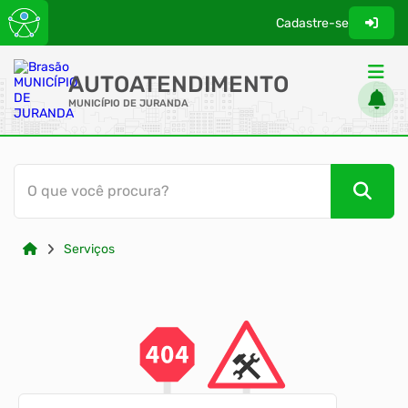
Cadastre-se
AUTOATENDIMENTO
MUNICÍPIO DE JURANDA
ACESSO RÁPIDO
O que você procura?
Acessibilidade
Cidadão
Serviços
Orgão Oficial Eletrônico
Transparência