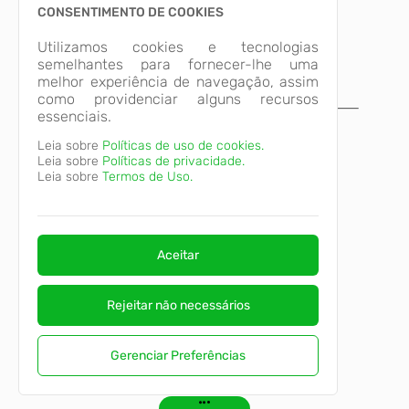
CONSENTIMENTO DE COOKIES
Utilizamos cookies e tecnologias
semelhantes para fornecer-lhe uma
melhor experiência de navegação, assim
como providenciar alguns recursos
essenciais.
A página não foi
Leia sobre
Políticas de uso de cookies.
encontrada!
Leia sobre
Políticas de privacidade.
Desculpe, a página que você procura não
Leia sobre
Termos de Uso.
existe ou está em manutenção.
Voltar para o início
Aceitar
Rejeitar não necessários
Gerenciar Preferências